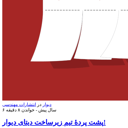
دیوار
در
انتشارات مهندسی
۶ سال پیش -
خواندن ۸ دقیقه
پشت پردهٔ تیم زیرساخت دیتای دیوار!